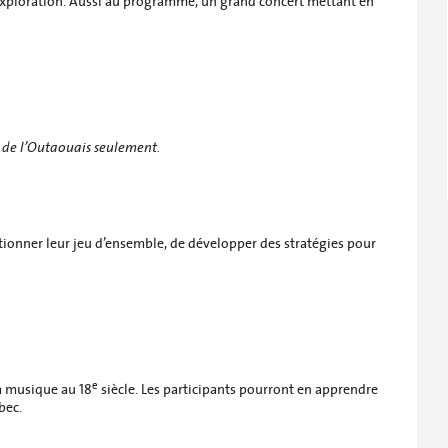
d’exploration. Aussi au programme, un grand concert mettant en
c de l’Outaouais seulement.
tionner leur jeu d’ensemble, de développer des stratégies pour
e
a musique au 18
siècle. Les participants pourront en apprendre
bec.