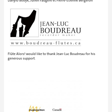
Danylo Bobyk, Julien Faugère et Pierre-Étienne Bergeron
Flûte Alors! would like to thank Jean-Luc Boudreau for his
generous support.